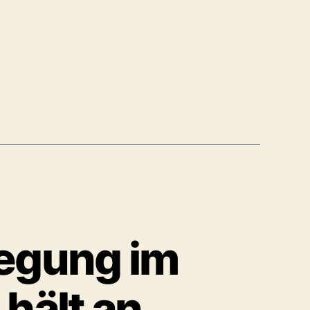
es
wegung im
hält an