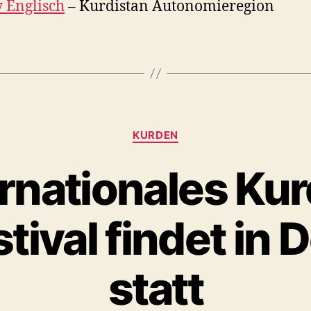
 Englisch
– Kurdistan Autonomieregion
Kategorien
KURDEN
ernationales Ku
stival findet in
statt