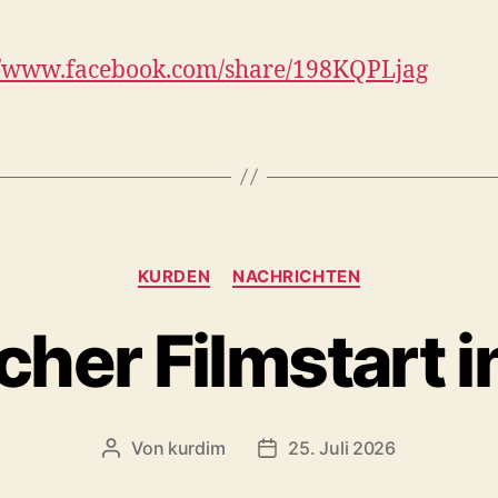
//www.facebook.com/share/198KQPLjag
Kategorien
KURDEN
NACHRICHTEN
cher Filmstart i
Von
kurdim
25. Juli 2026
Beitragsautor
Veröffentlichungsdatum