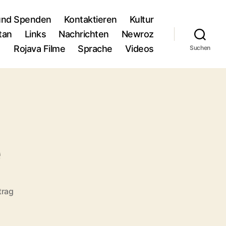
und Spenden
Kontaktieren
Kultur
tan
Links
Nachrichten
Newroz
Rojava Filme
Sprache
Videos
Suchen
e
trag