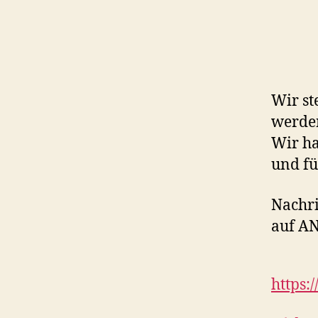
Wir st
werden
Wir h
und fü
Nachri
auf A
https: