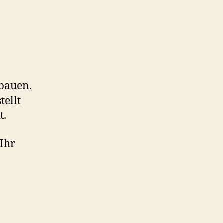
mbauen.
ellt
t.
Ihr