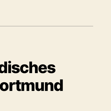
rdisches
 Dortmund