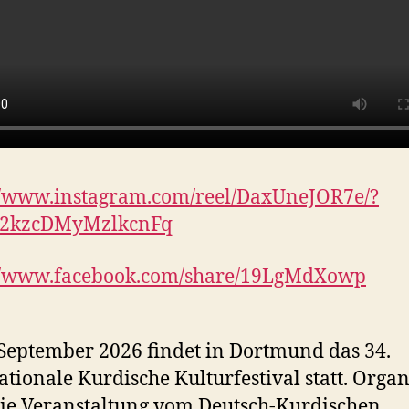
//www.instagram.com/reel/DaxUneJOR7e/?
b2kzcDMyMzlkcnFq
://www.facebook.com/share/19LgMdXowp
September 2026 findet in Dortmund das 34.
ationale Kurdische Kulturfestival statt. Organ
ie Veranstaltung vom Deutsch-Kurdischen