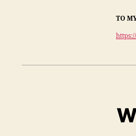
TO MY
https:
Wi