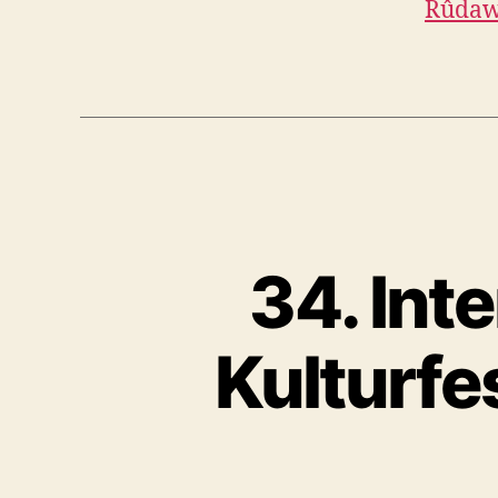
Rûdaw
34. Int
Kulturfe