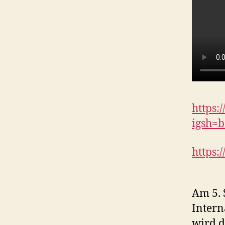
https:
igsh=
https
Am 5. 
Intern
wird d