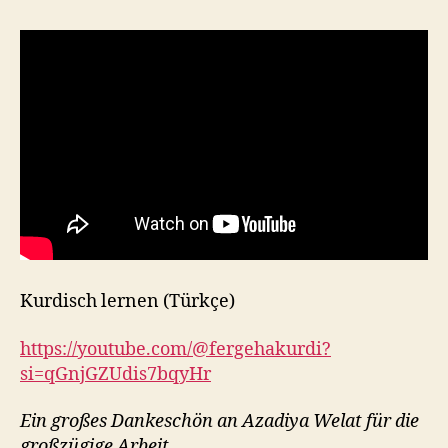
Kurdisch lernen (Türkçe)
https://youtube.com/@fergehakurdi?
si=qGnjGZUdis7bqyHr
Ein großes Dankeschön an Azadiya Welat für die
großzügige Arbeit.