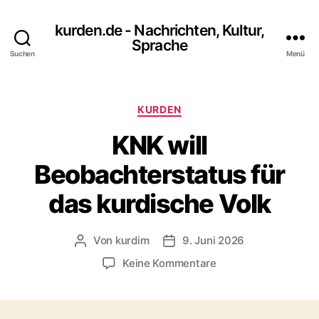
kurden.de - Nachrichten, Kultur,
Sprache
Suchen
Menü
Kategorien
KURDEN
KNK will
Beobachterstatus für
das kurdische Volk
Von
kurdim
9. Juni 2026
Beitragsautor
Veröffentlichungsdatum
zu
Keine Kommentare
KNK
will
Beobachterstatus