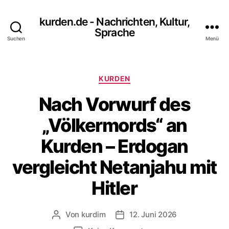
kurden.de - Nachrichten, Kultur,
Sprache
Suchen
Menü
Kategorien
KURDEN
Nach Vorwurf des
„Völkermords“ an
Kurden – Erdogan
vergleicht Netanjahu mit
Hitler
Von
kurdim
12. Juni 2026
Beitragsautor
Veröffentlichungsdatum