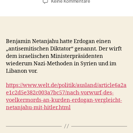
zu
Keine Kommentare
Nach
Vorwurf
des
„Völkermords“
an
Kurden
Benjamin Netanjahu hatte Erdogan einen
–
„antisemitischen Diktator“ genannt. Der wirft
Erdogan
dem israelischen Ministerpräsidenten
vergleicht
wiederum Nazi-Methoden in Syrien und im
Netanjahu
Libanon vor.
mit
Hitler
https://www.welt.de/politik/ausland/article6a2a
e1c2d5e382c003a7bc57/nach-vorwurf-des-
voelkermords-an-kurden-erdogan-vergleicht-
netanjahu-mit-hitler.html