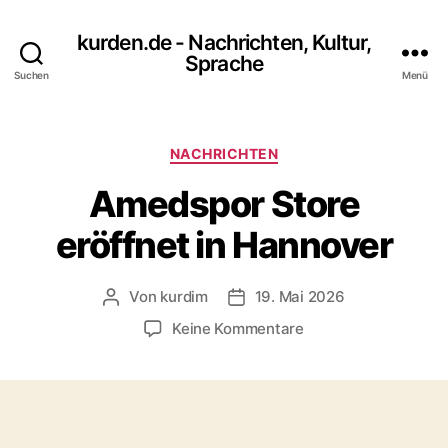
kurden.de - Nachrichten, Kultur,
Sprache
Suchen
Menü
Kategorien
NACHRICHTEN
Amedspor Store
eröffnet in Hannover
Von
kurdim
19. Mai 2026
Beitragsautor
Veröffentlichungsdatum
zu
Keine Kommentare
Amedspor
Store
eröffnet
in
Hannover