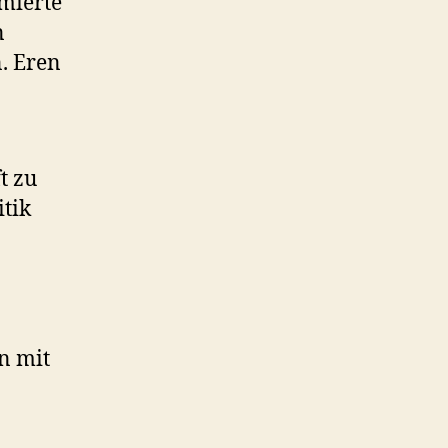
rmierte
n
. Eren
t zu
itik
n mit