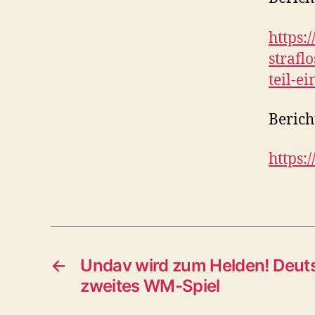
https:
strafl
teil-e
Berich
https:
←
Undav wird zum Helden! Deut
zweites WM-Spiel