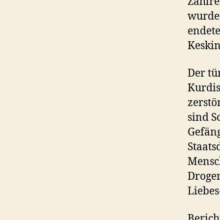
Zahlre
wurden
endete
Keskin
Der tü
Kurdis
zerstö
sind S
Gefäng
Staats
Mensch
Drogen
Liebes
Berich