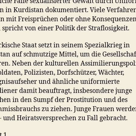
iche Fälle sexualisierter Gewalt durch Unifo
 in Kurdistan dokumentiert. Viele Verfahre
n mit Freisprüchen oder ohne Konsequenzen
 spricht von einer Politik der Straflosigkeit.
rkische Staat setzt in seinem Spezialkrieg in
tan auf schmutzige Mittel, um die Gesellschaf
ren. Neben der kulturellen Assimilierungspol
oldaten, Polizisten, Dorfschützer, Wächter,
nisaufseher und ähnliche uniformierte
diener damit beauftragt, insbesondere junge
en in den Sumpf der Prostitution und des
missbrauchs zu ziehen. Junge Frauen werde
- und Heiratsversprechen zu Fall gebracht.
t 1