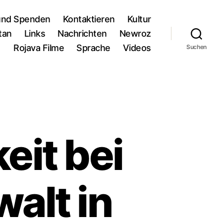
und Spenden
Kontaktieren
Kultur
tan
Links
Nachrichten
Newroz
Rojava Filme
Sprache
Videos
Suchen
eit bei
walt in